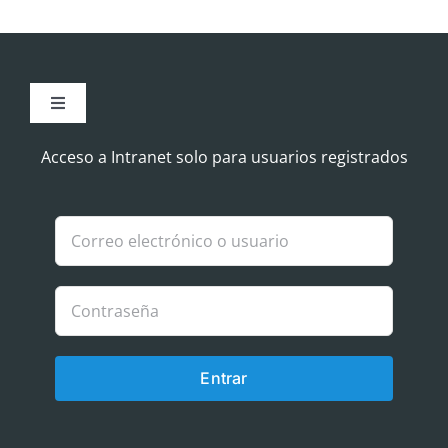
Toggle
Navigation
Aviso Legal
Acceso a Intranet solo para usuarios registrados
Política de Cookies
Política de privacidad
Entrar