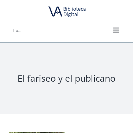
Saltar
al
contenido
Ir a...
El fariseo y el publicano