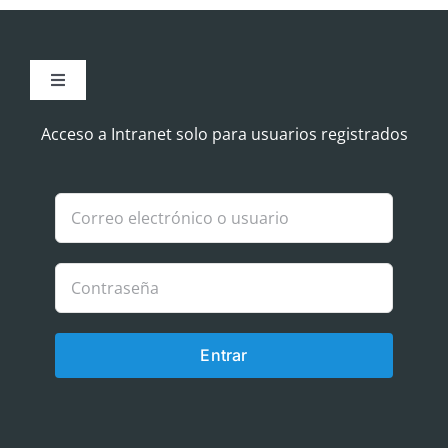
Toggle
Navigation
Aviso Legal
Acceso a Intranet solo para usuarios registrados
Política de Cookies
Política de privacidad
Entrar