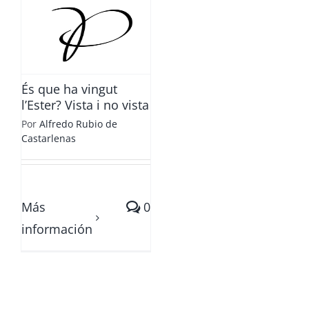
t
no
És que ha vingut
l’Ester? Vista i no vista
Por
Alfredo Rubio de
Castarlenas
Más
0
información