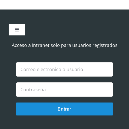
Toggle
Navigation
Aviso Legal
Acceso a Intranet solo para usuarios registrados
Política de Cookies
Política de privacidad
Entrar