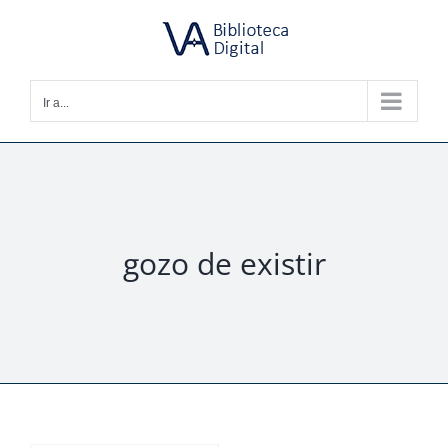
Saltar
al
contenido
Ir a...
gozo de existir