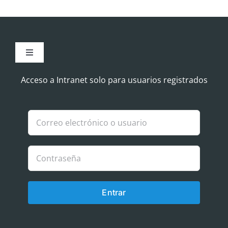
Toggle
Navigation
Aviso Legal
Acceso a Intranet solo para usuarios registrados
Política de Cookies
Política de privacidad
Entrar