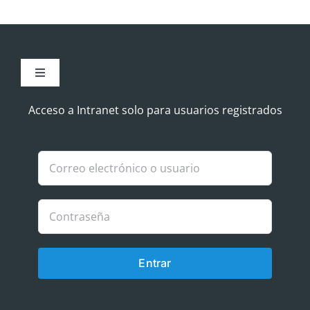
Toggle
Navigation
Aviso Legal
Acceso a Intranet solo para usuarios registrados
Política de Cookies
Política de privacidad
Entrar