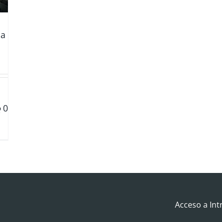
ia
0
Acceso a Int