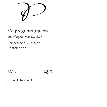
e
Me pregunto ¿quién
es Pepe Forcada?
Por
Alfredo Rubio de
Castarlenas
Más
0
información