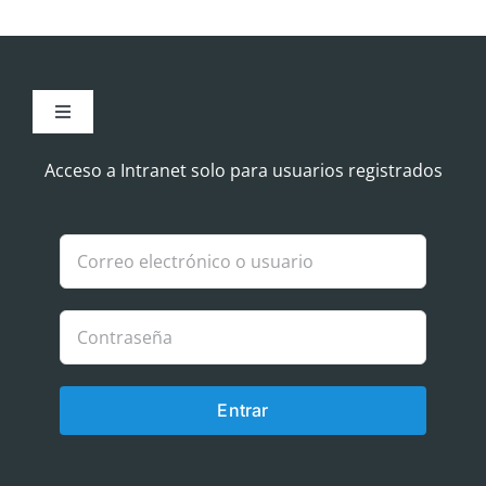
Toggle
Navigation
Aviso Legal
Acceso a Intranet solo para usuarios registrados
Política de Cookies
Política de privacidad
Entrar