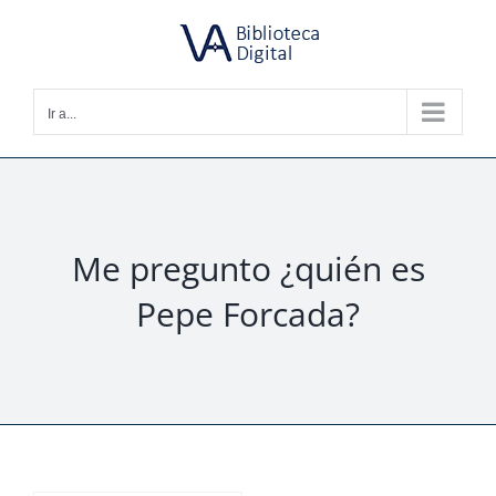
Saltar
al
contenido
Ir a...
Me pregunto ¿quién es
Pepe Forcada?