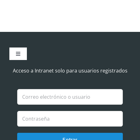
Toggle
Navigation
Aviso Legal
Acceso a Intranet solo para usuarios registrados
Política de Cookies
Política de privacidad
Entrar