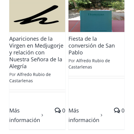
Fiesta de la
conversión de
San Pablo
a
Apariciones de la
Fiesta de la
Virgen en Medjugorje
conversión de San
y relación con
Pablo
Nuestra Señora de la
Por
Alfredo Rubio de
Alegría
Castarlenas
Por
Alfredo Rubio de
Castarlenas
Más
0
Más
0
información
información