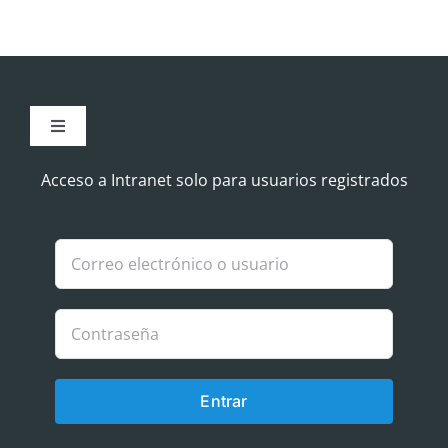
Toggle
Navigation
Aviso Legal
Acceso a Intranet solo para usuarios registrados
Política de Cookies
Política de privacidad
Entrar