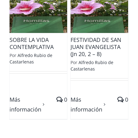
FESTIVIDAD DE
A
SAN JUAN
A
EVANGELISTA (Jn
20, 2 – 8)
SOBRE LA VIDA
FESTIVIDAD DE SAN
CONTEMPLATIVA
JUAN EVANGELISTA
(Jn 20, 2 – 8)
Por
Alfredo Rubio de
Castarlenas
Por
Alfredo Rubio de
Castarlenas
Más
0
Más
0
información
información