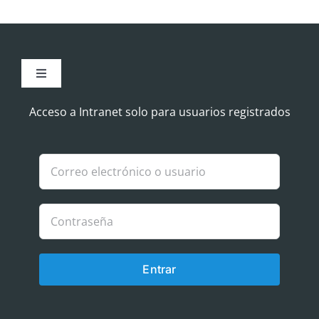
Toggle
Navigation
Aviso Legal
Acceso a Intranet solo para usuarios registrados
Política de Cookies
Política de privacidad
Entrar