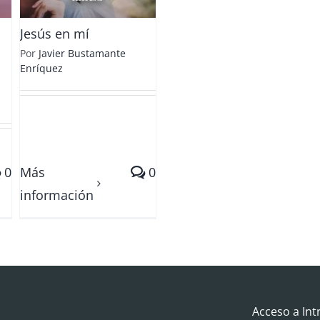
Jesús en mí
Por
Javier Bustamante
Enríquez
0
Más
0
información
Acceso a Int