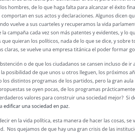
los hombres, de lo que haga falta para alcanzar el éxito fin
se comportan en sus actos y declaraciones. Algunos dicen q
undo vuelve a sus cuarteles y recuperamos la vida parlamentar
e la campaña cada vez son más patentes y evidentes, y lo q
que quieran los políticos, nada de lo que se dice, y sobre t
 claras, se vuelve una empresa titánica el poder formar go
bstención o de que los ciudadanos se cansen incluso de ir 
 la posibilidad de que unos u otros lleguen, los próximos 
os distintos programas de los partidos, pero la gran aul
propuestas se oyen pocas, de los programas prácticamente 
rdaderos valores para construir una sociedad mejor? Si de 
ra
edificar una sociedad en paz
.
 decir en la vida política, esta manera de hacer las cosas, s
ad. Nos quejamos de que hay una gran crisis de las instituc