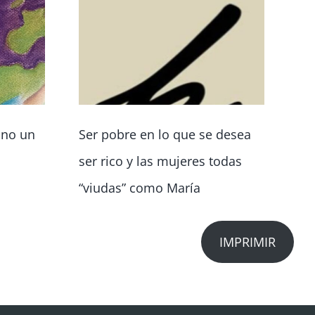
, no un
Ser pobre en lo que se desea
Vo
ser rico y las mujeres todas
ci
“viudas” como María
co
IMPRIMIR