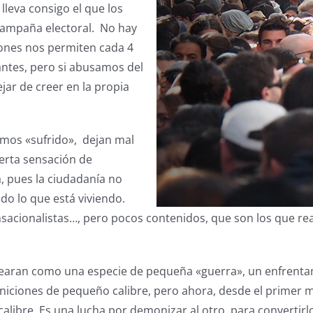
lleva consigo el que los
ampaña electoral. No hay
iones nos permiten cada 4
antes, pero si abusamos del
jar de creer en la propia
mos «sufrido», dejan mal
erta sensación de
a, pues la ciudadanía no
odo lo que está viviendo.
ensacionalistas…, pero pocos contenidos, que son los que 
tearan como una especie de pequeña «guerra», un enfrentami
niciones de pequeño calibre, pero ahora, desde el primer 
calibre. Es una lucha por demonizar al otro, para convertir