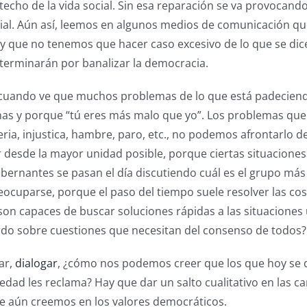
echo de la vida social. Sin esa reparación se va provocand
ocial. Aún así, leemos en algunos medios de comunicación 
y que no tenemos que hacer caso excesivo de lo que se dic
 terminarán por banalizar la democracia.
cuando ve que muchos problemas de lo que está padeciendo
as y porque “tú eres más malo que yo”. Los problemas que p
ia, injustica, hambre, paro, etc., no podemos afrontarlo de
er desde la mayor unidad posible, porque ciertas situacio
ernantes se pasan el día discutiendo cuál es el grupo más
ocuparse, porque el paso del tiempo suele resolver las co
o son capaces de buscar soluciones rápidas a las situacione
do sobre cuestiones que necesitan del consenso de todos?
ar,
dialogar
, ¿cómo nos podemos creer que los que hoy se d
edad les reclama? Hay que dar un salto cualitativo en las c
que aún creemos en los valores democráticos.