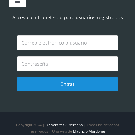
Toggle
Navigation
Aviso Legal
Acceso a Intranet solo para usuarios registrados
Política de Cookies
Política de privacidad
Entrar
Copyright 2024 |
Universitas Albertiana
| Todos los derechos
reservados | Una web de
Mauricio Mardones