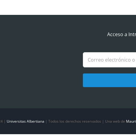
Acceso a Int
24 |
Universitas Albertiana
| Todos los derechos reservados | Una web de
Mauri