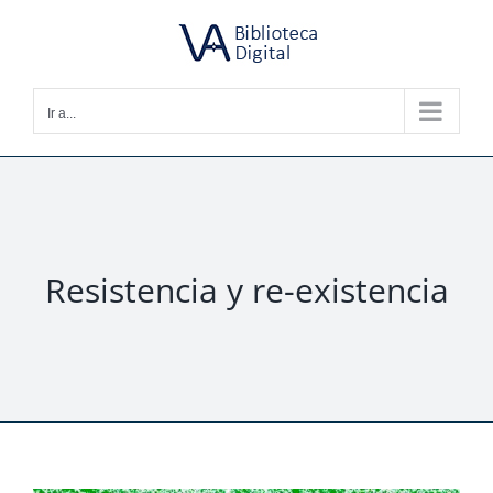
Saltar
al
contenido
Ir a...
Resistencia y re-existencia