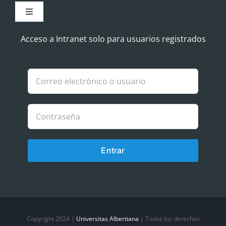
Toggle
Navigation
Aviso Legal
Acceso a Intranet solo para usuarios registrados
Política de Cookies
Política de privacidad
Entrar
Copyright 2024 |
Universitas Albertiana
| Todos los derechos