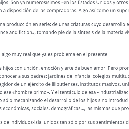
hijos. Son ya numerosísimos –en los Estados Unidos y otros 
 a disposición de las compradoras. Algo así como un super
na producción en serie: de unas criaturas cuyo desarrollo e
ience and fiction», tomando pie de la síntesis de la materi
o algo muy real que ya es problema en el presente.
hijos con unción, emoción y arte de buen amor. Pero pron
onocer a sus padres: jardines de infancia, colegios multit
regidor de un ejército de liliputienses. Institutos masivos, u
ese «hombre primo». Y el tentáculo de esa «industrializaci
sólo mecanizando el desarrollo de los hijos sino introduci
nes económicas, sociales, demográficas…, las mismas que pr
de individuos-isla, unidos tan sólo por sus sentimientos d