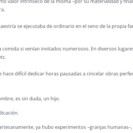
o valor intrínseco de la misma –por su materialidad y fina
ra.
aestría se ejecutaba de ordinario en el seno de la propia f
 la comida si venían invitados numerosos. En diversos lugar
tc.
 hace difícil dedicar horas pausadas a cincelar obras perfec
bre, es sin duda, un hijo.
dicación.
s artesanamente, ya hubo experimentos –granjas humanas–, 