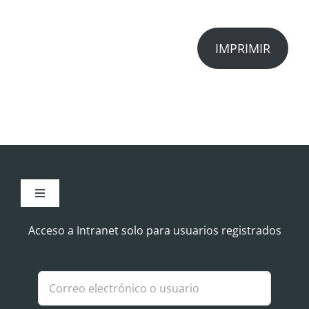
IMPRIMIR
Toggle
Navigation
Aviso Legal
Acceso a Intranet solo para usuarios registrados
Política de Cookies