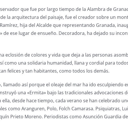
servador que fue por largo tiempo de la Alambra de Granad
 la arquitectura del paisaje, fue el creador sobre un mont
mírez, hija del Alcalde que representando Granada, inaugur
ma» de ese lugar de ensueño. Decoradora, ha dejado su inco
a una eclosión de colores y vida que deja a las personas a
d así como una solidaria humanidad, llana y cordial para to
an felices y tan habitantes, como todos los demás.
, llamado así porque el oleaje del mar ha ido esculpiendo 
onstruyó una «Ermita» bajo las tradicionales advocaciones de
n ella, desde hace tiempo, cada verano se han celebrado u
les como Aranguren, Polo, Folch Camarasa. Psiquiatras, Luis
aquín Prieto Moreno. Periodistas como Asunción Guardia de 