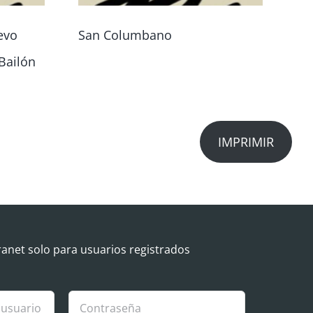
evo
San Columbano
Vo
Bailón
ci
co
IMPRIMIR
ranet solo para usuarios registrados