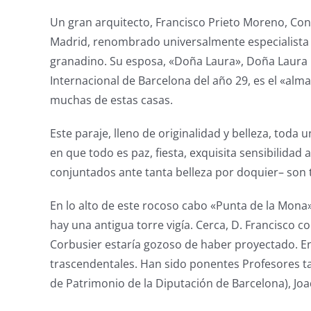
Un gran arquitecto, Francisco Prieto Moreno, Con
Madrid, renombrado universalmente especialista de
granadino. Su esposa, «Doña Laura», Doña Laura Ra
Internacional de Barcelona del año 29, es el «al
muchas de estas casas.
Este paraje, lleno de originalidad y belleza, tod
en que todo es paz, fiesta, exquisita sensibilida
conjuntados ante tanta belleza por doquier– son t
En lo alto de este rocoso cabo «Punta de la Mona»
hay una antigua torre vigía. Cerca, D. Francisco c
Corbusier estaría gozoso de haber proyectado. E
trascendentales. Han sido ponentes Profesores ta
de Patrimonio de la Diputación de Barcelona), Jo