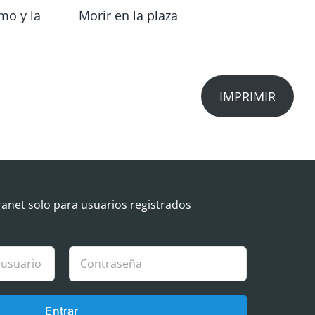
smo y la
Morir en la plaza
La
y 
IMPRIMIR
ranet solo para usuarios registrados
Entrar