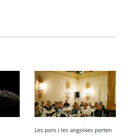
Les pors i les angoixes porten
Act