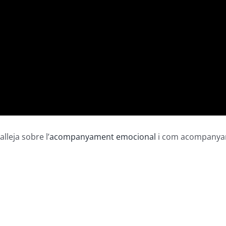
lleja sobre l’
acompanyament emocional
i com acompanyar 