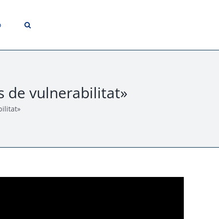
o
de vulnerabilitat»
litat»