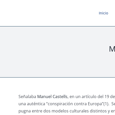
Saltar
al
Inicio
contenido
M
Señalaba
Manuel Castells
, en un artículo del 19 
una auténtica “conspiración contra Europa”(1). Seg
pugna entre dos modelos culturales distintos y 