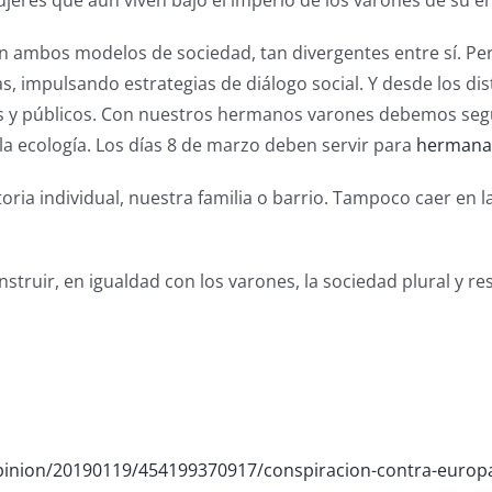
jeres que aún viven bajo el imperio de los varones de su e
ambos modelos de sociedad, tan divergentes entre sí. Per
 impulsando estrategias de diálogo social. Y desde los dist
os y públicos. Con nuestros hermanos varones debemos segu
 la ecología. Los días 8 de marzo deben servir para
hermanar
ia individual, nuestra familia o barrio. Tampoco caer en las
truir, en igualdad con los varones, la sociedad plural y re
pinion/20190119/454199370917/conspiracion-contra-europ