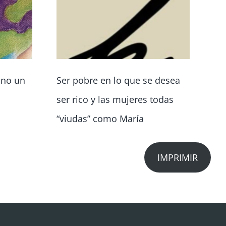
, no un
Ser pobre en lo que se desea
Vo
ser rico y las mujeres todas
ci
“viudas” como María
co
IMPRIMIR