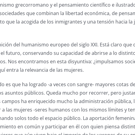
nismo grecorromano y el pensamiento científico e ilustra
 sociedades que combinan la libertad económica, de pensa
rto que la acogida de los inmigrantes y una tensión hacia la 
ición del humanismo europeo del siglo XXI. Está claro que d
el futuro, conservando su capacidad de abrirse a lo distinto
os. Nos encontramos en esta disyuntiva: ¿impulsamos soci
í entra la relevancia de las mujeres.
o es que ha logrado -a veces con sangre- mayores cotas de
los asuntos públicos. Queda mucho por recorrer, pero jus
os campos ha enriquecido mucho la administración pública, l
izar a las mujeres -seres humanos con los mismos límites y te
onando solos todo el espacio público. La aportación femeni
iento en común y participar en él con quien piensa distin