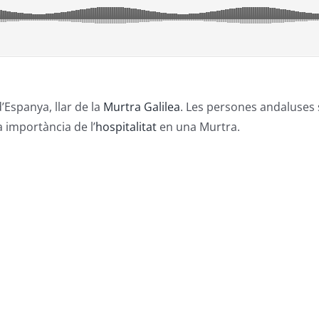
’Espanya, llar de la
Murtra Galilea
. Les persones andaluses s
 importància de l’
hospitalitat
en una Murtra.