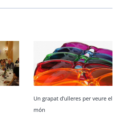
Un grapat d’ulleres per veure el
EN
món
TR
PR