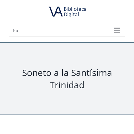
Saltar
al
contenido
Ir a...
Soneto a la Santísima
Trinidad