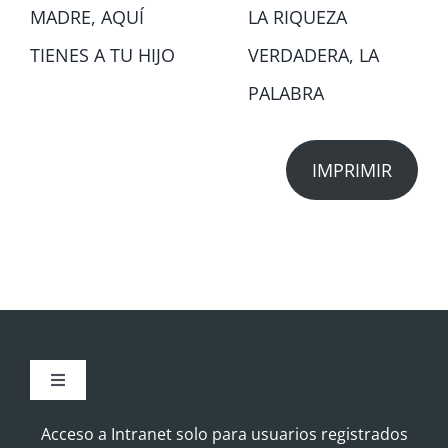
MADRE, AQUÍ
LA RIQUEZA
TIENES A TU HIJO
VERDADERA, LA
PALABRA
IMPRIMIR
Toggle
Navigation
Aviso Legal
Acceso a Intranet solo para usuarios registrados