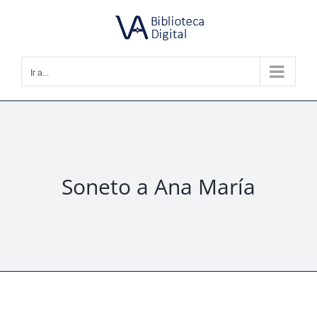
Saltar
al
contenido
Ir a...
Soneto a Ana María