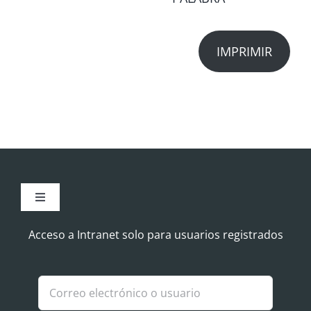
IMPRIMIR
Toggle
Navigation
Aviso Legal
Acceso a Intranet solo para usuarios registrados
Política de Cookies