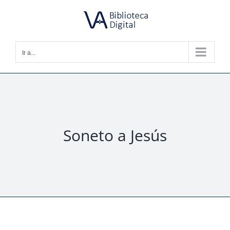
Saltar
al
contenido
Ir a...
Soneto a Jesús