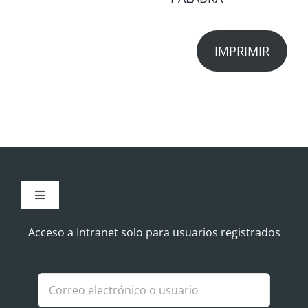
IMPRIMIR
Toggle
Navigation
Aviso Legal
Acceso a Intranet solo para usuarios registrados
Política de Cookies