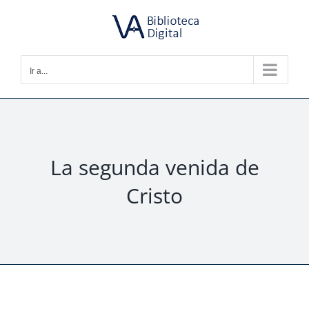
Saltar
al
contenido
Ir a...
La segunda venida de
Cristo