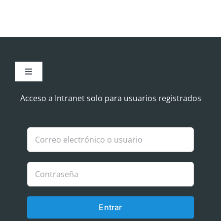
Toggle
Navigation
Aviso Legal
Acceso a Intranet solo para usuarios registrados
Política de Cookies
Política de privacidad
Entrar