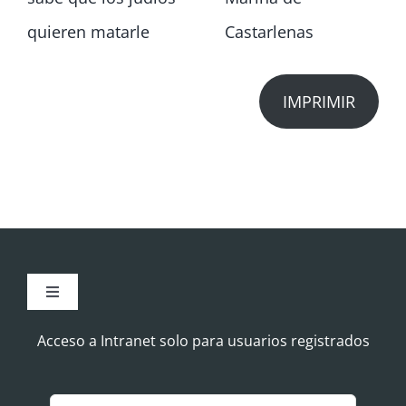
quieren matarle
Castarlenas
IMPRIMIR
Toggle
Navigation
Aviso Legal
Acceso a Intranet solo para usuarios registrados
Política de Cookies