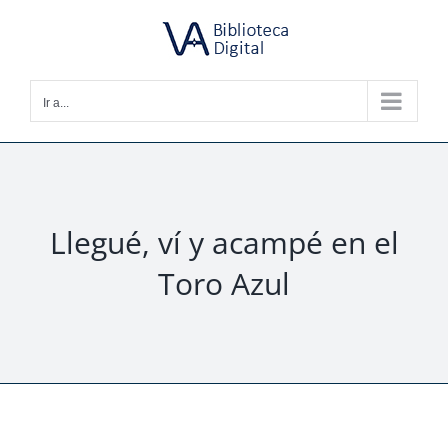
Saltar
al
contenido
Ir a...
Llegué, ví y acampé en el
Toro Azul