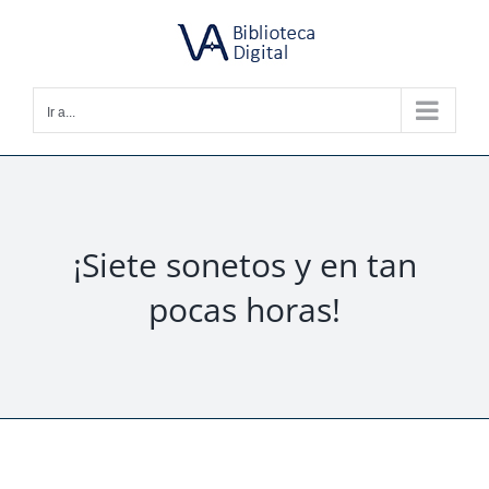
Saltar
al
contenido
Ir a...
¡Siete sonetos y en tan
pocas horas!