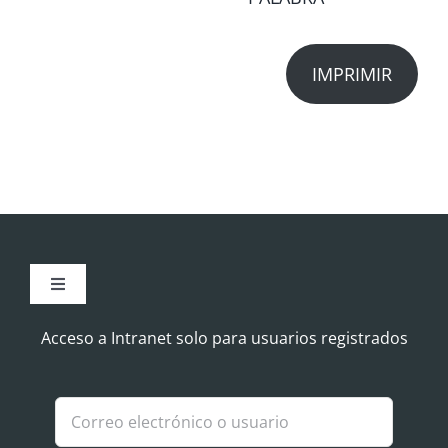
IMPRIMIR
Toggle
Navigation
Aviso Legal
Acceso a Intranet solo para usuarios registrados
Política de Cookies