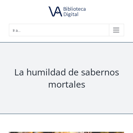
Saltar
al
contenido
Ir a...
La humildad de sabernos
mortales