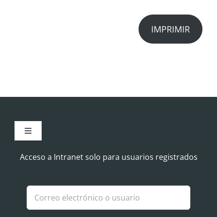
IMPRIMIR
Toggle
Navigation
Aviso Legal
Acceso a Intranet solo para usuarios registrados
Política de Cookies