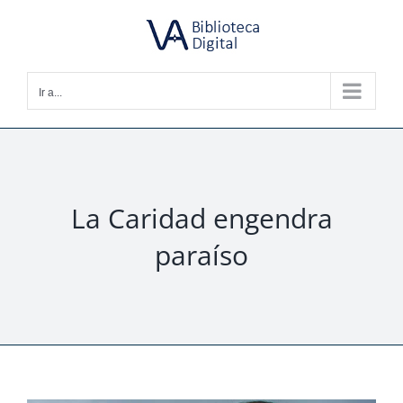
Saltar
al
contenido
Ir a...
La Caridad engendra
paraíso