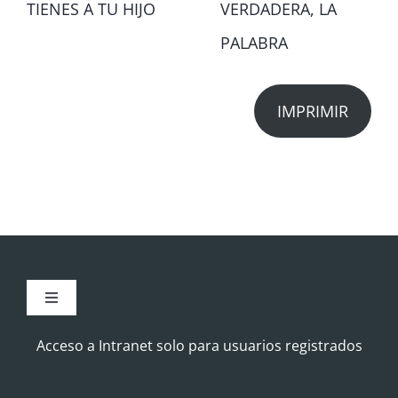
TIENES A TU HIJO
VERDADERA, LA
PALABRA
IMPRIMIR
Toggle
Navigation
Aviso Legal
Acceso a Intranet solo para usuarios registrados