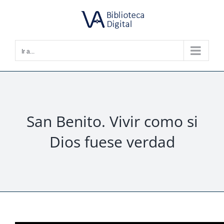
Saltar
al
contenido
Ir a...
San Benito. Vivir como si
Dios fuese verdad