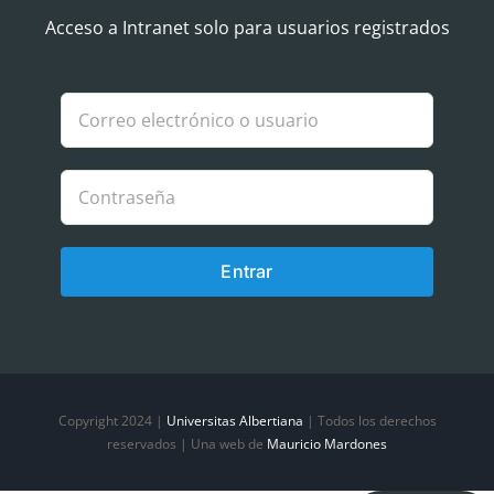
Navigation
Aviso Legal
Acceso a Intranet solo para usuarios registrados
Política de Cookies
Política de privacidad
Entrar
Copyright 2024 |
Universitas Albertiana
| Todos los derechos
reservados | Una web de
Mauricio Mardones