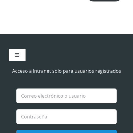
Toggle
Navigation
Aviso Legal
Acceso a Intranet solo para usuarios registrados
Política de Cookies
Política de privacidad