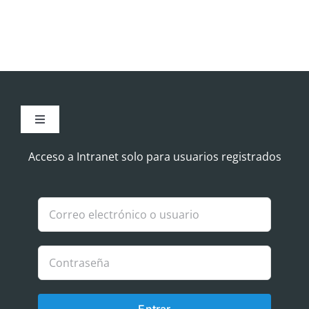
Toggle
Navigation
Aviso Legal
Acceso a Intranet solo para usuarios registrados
Política de Cookies
Política de privacidad