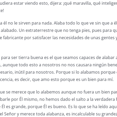
diera estar viendo esto, dijera: ¡qué maravilla, qué intelig
te!
él no le sirven para nada. Alaba todo lo que ve sin que a él
r alabado. Un extraterrestre que no tenga pies, pues para q
te fabricante por satisfacer las necesidades de unas gentes 
ara ser tierra buena es el que seamos capaces de alabar a D
s, aunque todo esto a nosotros no nos causara ningún bene
esario, inútil para nosotros. Porque si lo alabamos porque 
ncia, es decir, que amo esto porque es un bien para mí.
es que se merece que lo alabemos aunque no fuera un bien p
arle por Él mismo, no hemos dado el salto a la verdadera 
Él es grande, porque Él es bueno. Es lo que se ha leído aquí.
 Señor y merece toda alabanza, es incalculable su grandeza.