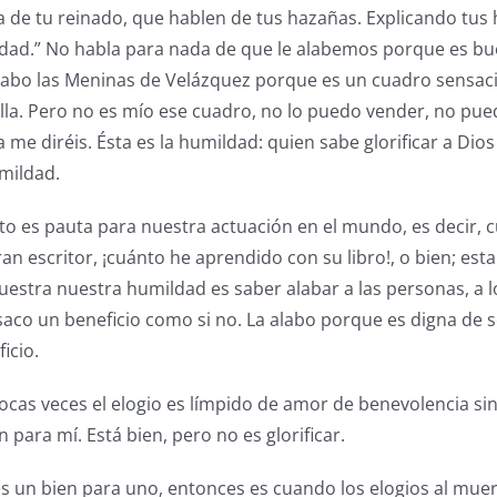
a de tu reinado, que hablen de tus hazañas. Explicando tus h
dad.” No habla para nada de que le alabemos porque es bue
alabo las Meninas de Velázquez porque es un cuadro sensacio
la. Pero no es mío ese cuadro, no lo puedo vender, no pued
 me diréis. Ésta es la humildad: quien sabe glorificar a Dios
umildad.
to es pauta para nuestra actuación en el mundo, es decir, 
an escritor, ¡cuánto he aprendido con su libro!, o bien; es
estra nuestra humildad es saber alabar a las personas, a l
saco un beneficio como si no. La alabo porque es digna de s
icio.
cas veces el elogio es límpido de amor de benevolencia si
para mí. Está bien, pero no es glorificar.
s un bien para uno, entonces es cuando los elogios al muer