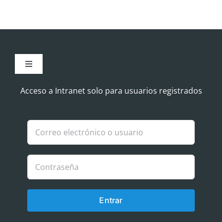
Toggle
Navigation
Aviso Legal
Acceso a Intranet solo para usuarios registrados
Política de Cookies
Política de privacidad
Entrar