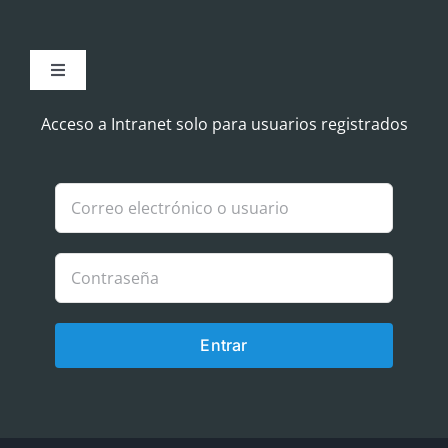
Toggle
Navigation
Aviso Legal
Acceso a Intranet solo para usuarios registrados
Política de Cookies
Política de privacidad
Entrar