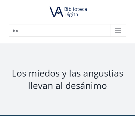
Saltar
al
contenido
Ir a...
Los miedos y las angustias
llevan al desánimo