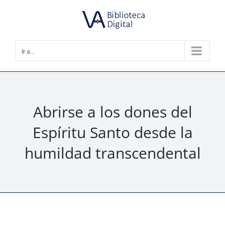
Saltar
al
contenido
Ir a...
Abrirse a los dones del
Espíritu Santo desde la
humildad transcendental