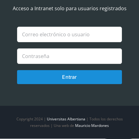
Navigation
Aviso Legal
Acceso a Intranet solo para usuarios registrados
Política de Cookies
Política de privacidad
Entrar
Copyright 2024 |
Universitas Albertiana
| Todos los derechos
reservados | Una web de
Mauricio Mardones