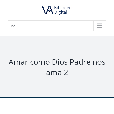
Saltar
al
contenido
Ir a...
Amar como Dios Padre nos
ama 2