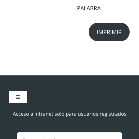
PALABRA
IMPRIMIR
Toggle
Navigation
Aviso Legal
Acceso a Intranet solo para usuarios registrados
Política de Cookies