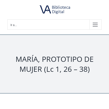
Saltar
al
contenido
Ir a...
MARÍA, PROTOTIPO DE
MUJER (Lc 1, 26 – 38)