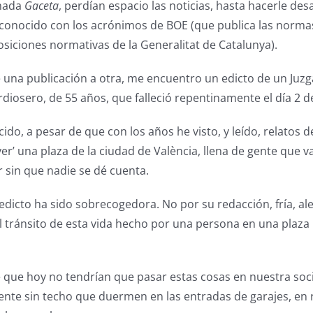
amada
Gaceta
, perdían espacio las noticias, hasta hacerle de
es conocido con los acrónimos de BOE (que publica las norma
osiciones normativas de la Generalitat de Catalunya).
una publicación a otra, me encuentro un edicto de un Juzg
iosero, de 55 años, que falleció repentinamente el día 2 de 
ido, a pesar de que con los años he visto, y leído, relatos de
er’ una plaza de la ciudad de València, llena de gente que va
 sin que nadie se dé cuenta.
edicto ha sido sobrecogedora. No por su redacción, fría, al
el tránsito de esta vida hecho por una persona en una plaz
rece que hoy no tendrían que pasar estas cosas en nuestra so
ente sin techo que duermen en las entradas de garajes, en r