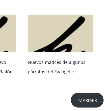
evo
Nuevos matices de algunos
Vo
Bailón
párrafos del Evangelio
ci
co
IMPRIMIR