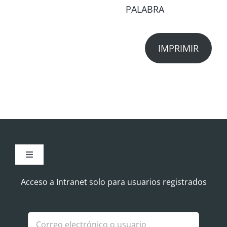
PALABRA
IMPRIMIR
Toggle
Navigation
Aviso Legal
Acceso a Intranet solo para usuarios registrados
Política de Cookies