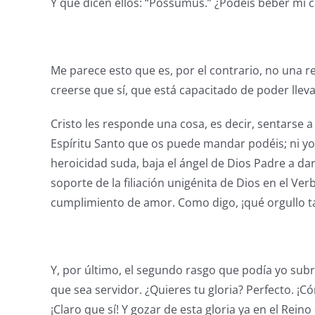
Y qué dicen ellos: “Possumus.” ¿Podéis beber mi c
Me parece esto que es, por el contrario, no una
creerse que sí, que está capacitado de poder llevar
Cristo les responde una cosa, es decir, sentarse a
Espíritu Santo que os puede mandar podéis; ni y
heroicidad suda, baja el ángel de Dios Padre a da
soporte de la filiación unigénita de Dios en el V
cumplimiento de amor. Como digo, ¡qué orgullo tan 
Y, por último, el segundo rasgo que podía yo subray
que sea servidor. ¿Quieres tu gloria? Perfecto. ¡C
¡Claro que sí! Y gozar de esta gloria ya en el Reino