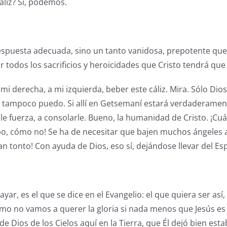
áliz? Sí, podemos.
 respuesta adecuada, sino un tanto vanidosa, prepotente q
 todos los sacrificios y heroicidades que Cristo tendrá que l
 mi derecha, a mi izquierda, beber este cáliz. Mira. Sólo Dio
o tampoco puedo. Si allí en Getsemaní estará verdaderamen
rle fuerza, a consolarle. Bueno, la humanidad de Cristo. ¡C
erbo, cómo no! Se ha de necesitar que bajen muchos ángeles 
tonto! Con ayuda de Dios, eso sí, dejándose llevar del Espí
ar, es el que se dice en el Evangelio: el que quiera ser así,
ómo no vamos a querer la gloria si nada menos que Jesús es l
 de Dios de los Cielos aquí en la Tierra, que Él dejó bien est