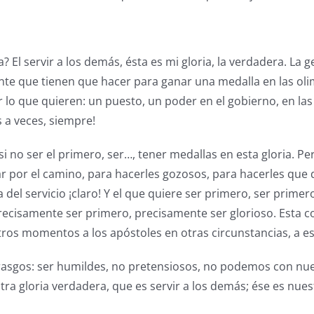
a? El servir a los demás, ésta es mi gloria, la verdadera. La 
ngente que tienen que hacer para ganar una medalla en las ol
lo que quieren: un puesto, un poder en el gobierno, en las
s a veces, siempre!
 si no ser el primero, ser…, tener medallas en esta gloria. P
ar por el camino, para hacerles gozosos, para hacerles que d
ia del servicio ¡claro! Y el que quiere ser primero, ser primer
recisamente ser primero, precisamente ser glorioso. Esta co
otros momentos a los apóstoles en otras circunstancias, a 
rasgos: ser humildes, no pretensiosos, no podemos con nu
ra gloria verdadera, que es servir a los demás; ése es nuest