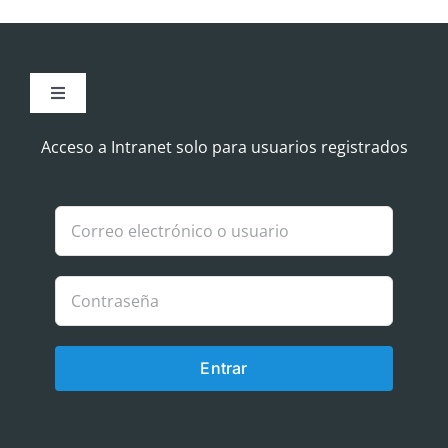
Toggle
Navigation
Aviso Legal
Acceso a Intranet solo para usuarios registrados
Política de Cookies
Política de privacidad
Entrar