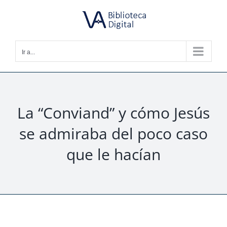
Saltar
al
contenido
Ir a...
La “Conviand” y cómo Jesús
se admiraba del poco caso
que le hacían