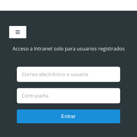
Toggle
Navigation
Aviso Legal
Acceso a Intranet solo para usuarios registrados
Política de Cookies
Política de privacidad
Entrar