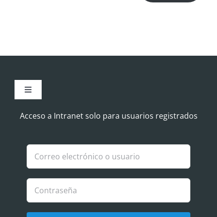
Toggle
Navigation
Aviso Legal
Acceso a Intranet solo para usuarios registrados
Política de Cookies
Política de privacidad