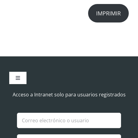
IMPRIMIR
Toggle
Navigation
Aviso Legal
Acceso a Intranet solo para usuarios registrados
Política de Cookies
Política de privacidad