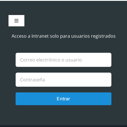
Toggle
Navigation
Aviso Legal
Acceso a Intranet solo para usuarios registrados
Política de Cookies
Política de privacidad
Entrar