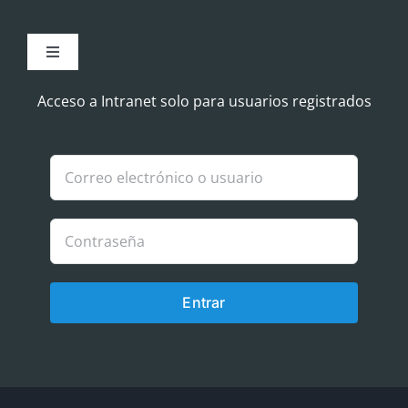
Toggle
Navigation
Aviso Legal
Acceso a Intranet solo para usuarios registrados
Política de Cookies
Política de privacidad
Entrar