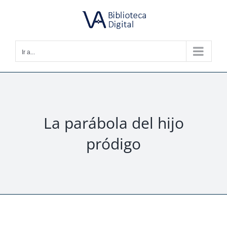
Saltar
al
contenido
Ir a...
La parábola del hijo
pródigo