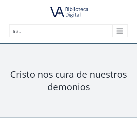
Saltar
al
contenido
Ir a...
Cristo nos cura de nuestros
demonios