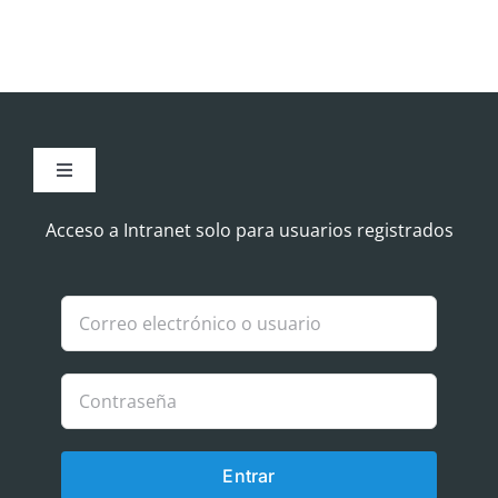
Toggle
Navigation
Aviso Legal
Acceso a Intranet solo para usuarios registrados
Política de Cookies
Política de privacidad
Entrar