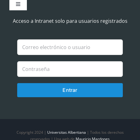
Toggle
Navigation
Aviso Legal
Acceso a Intranet solo para usuarios registrados
Política de Cookies
Política de privacidad
Entrar
Copyright 2024 |
Universitas Albertiana
| Todos los derechos
reservados | Una web de
Mauricio Mardones